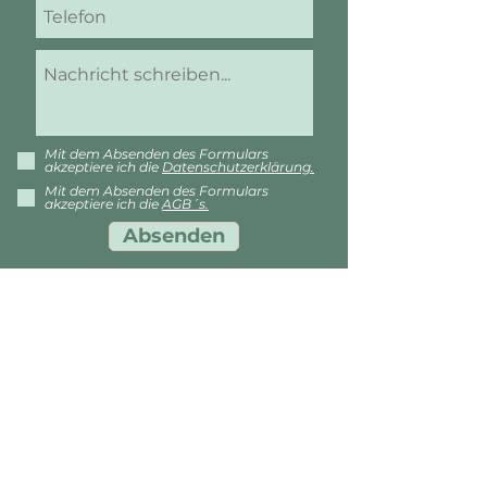
Mit dem Absenden des Formulars
akzeptiere ich die
Datenschutzerklärung.
Mit dem Absenden des Formulars
akzeptiere ich die
AGB´s.
Absenden
Vornerweg 47
87463 Dietmannsried